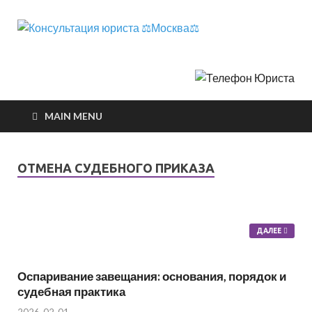
Консул
телефон юриста
юриста
⚖️Москв
MAIN MENU
ОТМЕНА СУДЕБНОГО ПРИКАЗА
ДАЛЕЕ
Оспаривание завещания: основания, порядок и
судебная практика
2026-02-01